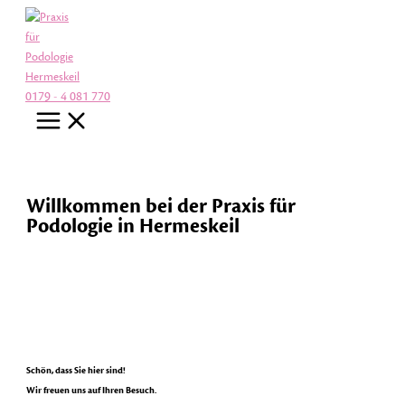
Zum
Inhalt
springen
0179 - 4 081 770
Willkommen bei der Praxis für
Podologie in Hermeskeil
Schön, dass Sie hier sind!
Wir freuen uns auf Ihren Besuch.